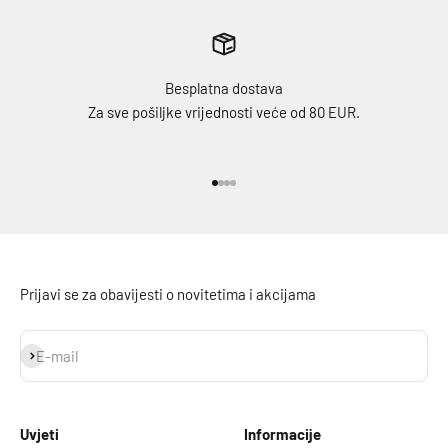
Besplatna dostava
Za sve pošiljke vrijednosti veće od 80 EUR.
Idi na stavku 1
Idi na stavku 2
Idi na stavku 3
Idi na stavku 4
Prijavi se za obavijesti o novitetima i akcijama
Prijavi se
E-mail
Uvjeti
Informacije