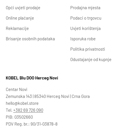
Opći uvjeti prodaje
Prodajna mjesta
Online plaćanje
Podaci o trgovcu
Reklamacije
Uvjeti korištenja
Brisanje osobnih podataka
Isporuka robe
Politika privatnosti
Odustajanje od kupnje
KOBEL Blu DOO Herceg Novi
Centar Novi
Zemunska 143 | 85340 Herceg Novi | Crna Gora
hello@kobel.store
Tel.
+382 69 726 090
PIB: 03502660
PDV Reg. br.: 90/31-03878-8