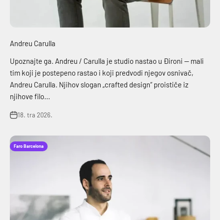
Andreu Carulla
Upoznajte ga. Andreu / Carulla je studio nastao u Đironi — mali
tim koji je postepeno rastao i koji predvodi njegov osnivač,
Andreu Carulla. Njihov slogan „crafted design“ proističe iz
njihove filo...
18. tra 2026.
Faro Barcelona