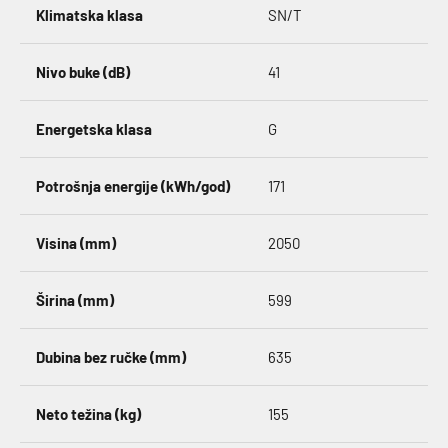
Klimatska klasa
SN/T
Nivo buke (dB)
41
Energetska klasa
G
Potrošnja energije (kWh/god)
171
Visina (mm)
2050
Širina (mm)
599
Dubina bez ručke (mm)
635
Neto težina (kg)
155