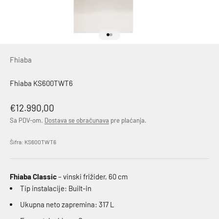
Idi na stavku 1
Idi na stavku 2
Fhiaba
Fhiaba KS600TWT6
Akcijska cena
€12.990,00
Sa PDV-om.
Dostava se obračunava
pre plaćanja.
Šifra: KS600TWT6
Fhiaba Classic
– vinski frižider, 60 cm
Tip instalacije: Built-in
Ukupna neto zapremina: 317 L