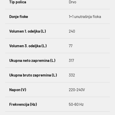
Tip polica
Drvo
Donje fioke
1+1 unutrašnja fioka
Volumen 1. odeljka (L)
240
Volumen 3. odeljka (L)
77
Ukupna neto zapremina (L)
317
Ukupna bruto zapremina (L)
332
Napon (V)
220-240V
Frekvencija (Hz)
50-60 Hz