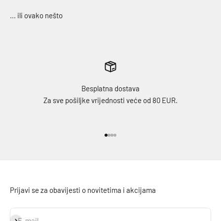
Besplatna dostava
Za sve pošiljke vrijednosti veće od 80 EUR.
Idi na stavku 1
Idi na stavku 2
Idi na stavku 3
Idi na stavku 4
Prijavi se za obavijesti o novitetima i akcijama
Prijavi se
E-mail