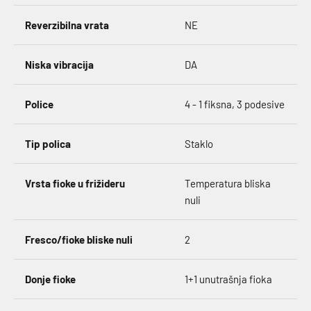
Reverzibilna vrata
NE
Niska vibracija
DA
Police
4 - 1 fiksna, 3 podesive
Tip polica
Staklo
Vrsta fioke u frižideru
Temperatura bliska
nuli
Fresco/fioke bliske nuli
2
Donje fioke
1+1 unutrašnja fioka