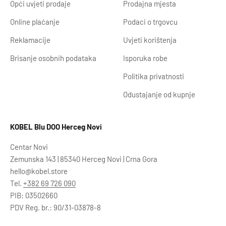
Opći uvjeti prodaje
Prodajna mjesta
Online plaćanje
Podaci o trgovcu
Reklamacije
Uvjeti korištenja
Brisanje osobnih podataka
Isporuka robe
Politika privatnosti
Odustajanje od kupnje
KOBEL Blu DOO Herceg Novi
Centar Novi
Zemunska 143 | 85340 Herceg Novi | Crna Gora
hello@kobel.store
Tel.
+382 69 726 090
PIB: 03502660
PDV Reg. br.: 90/31-03878-8