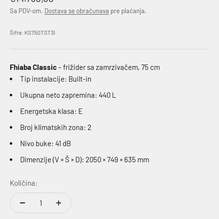
Sa PDV-om.
Dostava se obračunava
pre plaćanja.
Šifra: KS750TST3I
Fhiaba Classic
– frižider sa zamrzivačem, 75 cm
Tip instalacije: Built-in
Ukupna neto zapremina: 440 L
Energetska klasa: E
Broj klimatskih zona: 2
Nivo buke: 41 dB
Dimenzije (V × Š × D): 2050 × 749 × 635 mm
Količina: