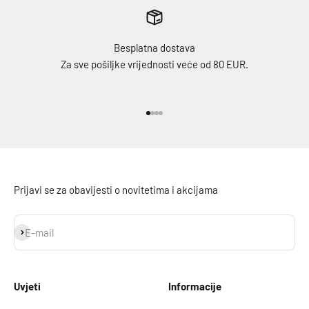
Besplatna dostava
Za sve pošiljke vrijednosti veće od 80 EUR.
Idi na stavku 1
Idi na stavku 2
Idi na stavku 3
Idi na stavku 4
Prijavi se za obavijesti o novitetima i akcijama
Prijavi se
E-mail
Uvjeti
Informacije