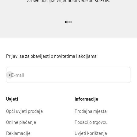
Za sve pošiljke vrijednosti veće od 80 EUR.
Idi na stavku 1
Idi na stavku 2
Idi na stavku 3
Idi na stavku 4
Prijavi se za obavijesti o novitetima i akcijama
Prijavi se
E-mail
Uvjeti
Informacije
Opći uvjeti prodaje
Prodajna mjesta
Online plaćanje
Podaci o trgovcu
Reklamacije
Uvjeti korištenja