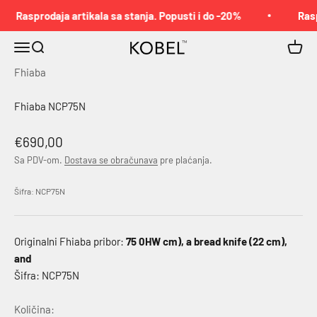
Pređi na sadržaj
Rasprodaja artikala sa stanja. Popusti i do -20%
Rasp
Meni
Pretraga
Korpa
KOBEL™
Fhiaba
Fhiaba NCP75N
Akcijska cena
€690,00
Sa PDV-om.
Dostava se obračunava
pre plaćanja.
Šifra: NCP75N
Originalni Fhiaba pribor:
75 0HW cm), a bread knife (22 cm),
and
Šifra: NCP75N
Količina: