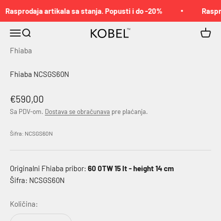
Pređi na sadržaj
Rasprodaja artikala sa stanja. Popusti i do -20%
Raspro
Meni
Pretraga
Korpa
KOBEL™
Fhiaba
Fhiaba NCSGS60N
Akcijska cena
€590,00
Sa PDV-om.
Dostava se obračunava
pre plaćanja.
Šifra: NCSGS60N
Originalni Fhiaba pribor:
60 0TW 15 lt - height 14 cm
Šifra: NCSGS60N
Količina: