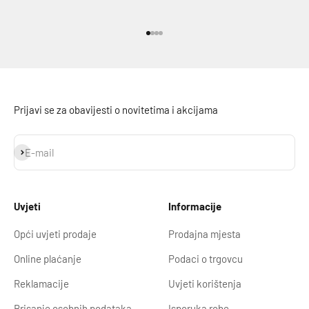
Idi na stavku 1
Idi na stavku 2
Idi na stavku 3
Idi na stavku 4
Prijavi se za obavijesti o novitetima i akcijama
Prijavi se
E-mail
Uvjeti
Informacije
Opći uvjeti prodaje
Prodajna mjesta
Online plaćanje
Podaci o trgovcu
Reklamacije
Uvjeti korištenja
Brisanje osobnih podataka
Isporuka robe