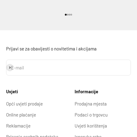
Idi na stavku 1
Idi na stavku 2
Idi na stavku 3
Idi na stavku 4
Prijavi se za obavijesti o novitetima i akcijama
Prijavi se
E-mail
Uvjeti
Informacije
Opći uvjeti prodaje
Prodajna mjesta
Online plaćanje
Podaci o trgovcu
Reklamacije
Uvjeti korištenja
Brisanje osobnih podataka
Isporuka robe