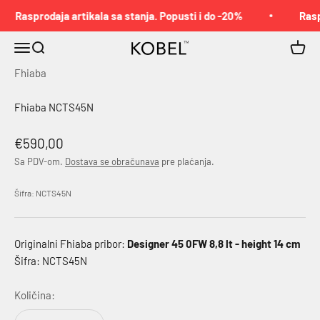
Pređi na sadržaj
Rasprodaja artikala sa stanja. Popusti i do -20%
Rasp
Meni
Pretraga
Korpa
KOBEL™
Fhiaba
Fhiaba NCTS45N
Akcijska cena
€590,00
Sa PDV-om.
Dostava se obračunava
pre plaćanja.
Šifra: NCTS45N
Originalni Fhiaba pribor:
Designer 45 0FW 8,8 lt - height 14 cm
Šifra: NCTS45N
Količina: