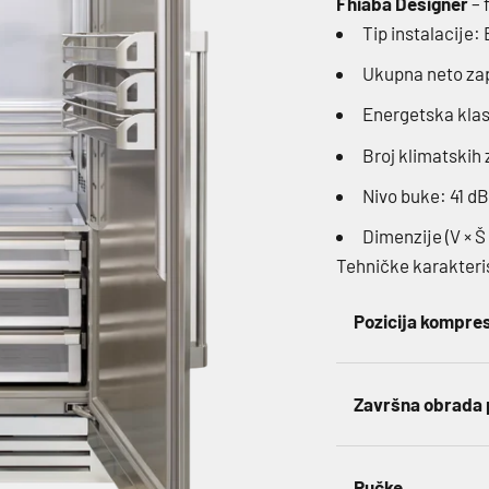
Fhiaba Designer
– 
Tip instalacije: 
Ukupna neto za
Energetska klas
Broj klimatskih 
Nivo buke: 41 dB
Dimenzije (V × Š
Tehničke karakteri
Pozicija kompre
Završna obrada 
Ručke