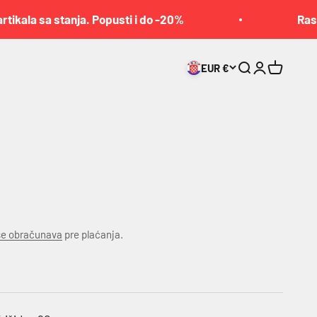
 sa stanja. Popusti i do -20%
Rasprodaja
EUR €
Pretraga
Prijava
Korpa
se obračunava
pre plaćanja.