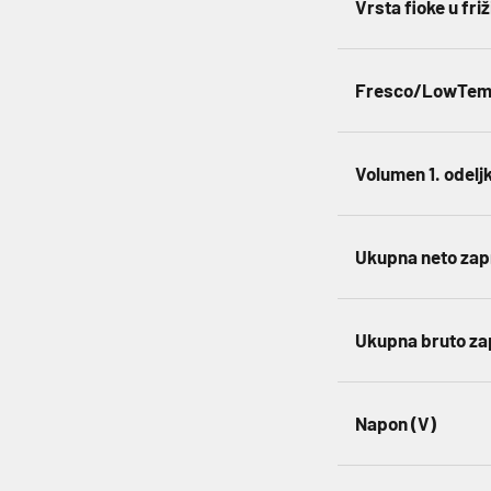
Vrsta fioke u fri
Fresco/LowTemp
Volumen 1. odeljk
Ukupna neto zap
Ukupna bruto za
Napon (V)