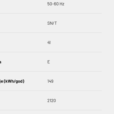
50-60 Hz
SN/T
41
a
E
ije (kWh/god)
149
2120