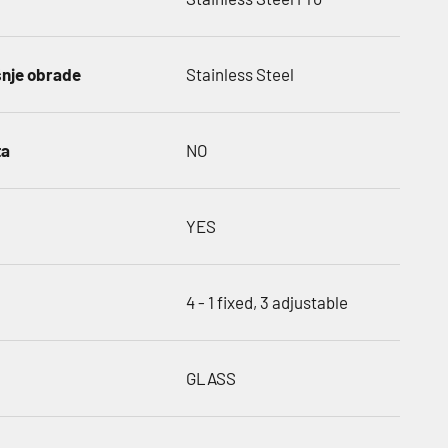
šnje obrade
Stainless Steel
ta
NO
YES
4 - 1 fixed, 3 adjustable
GLASS