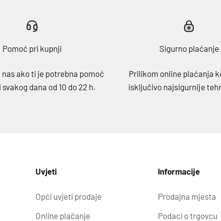
Pomoć pri kupnji
Sigurno plaćanje
 nas ako ti je potrebna pomoć
Prilikom online plaćanja k
i svakog dana od 10 do 22 h.
isključivo najsigurnije teh
Uvjeti
Informacije
Opći uvjeti prodaje
Prodajna mjesta
Online plaćanje
Podaci o trgovcu