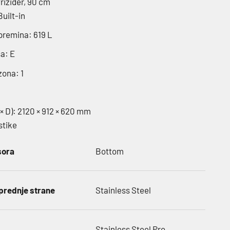
frižider, 90 cm
Built-in
premina: 619 L
a: E
zona: 1
 × D): 2120 × 912 × 620 mm
stike
sora
Bottom
prednje strane
Stainless Steel
Stainless Steel Pro