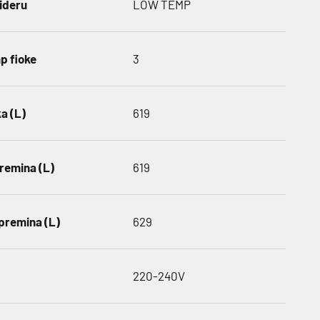
žideru
LOW TEMP
 fioke
3
a (L)
619
remina (L)
619
premina (L)
629
220-240V