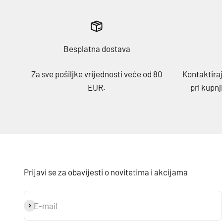
Besplatna dostava
Za sve pošiljke vrijednosti veće od 80
Kontaktiraj
EUR.
pri kupnj
Prijavi se za obavijesti o novitetima i akcijama
E-mail
Prijavi se