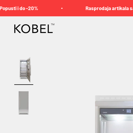
Pređi na sadržaj
i i do -20%
Rasprodaja artikala sa stanj
KOBEL™