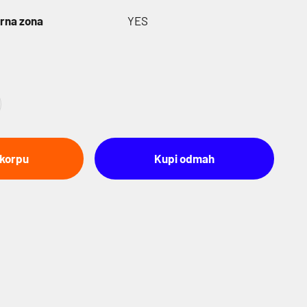
rna zona
YES
 korpu
Kupi odmah