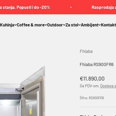
a. Popusti i do -20%
Rasprodaja artikala
Kuhinja
Coffee & more
Outdoor
Za stol
Ambijent
Kontakt
Fhiaba
Fhiaba RS900FR6
Akcijska cena
€11.890,00
Sa PDV-om.
Dostava 
Šifra: RS900FR6