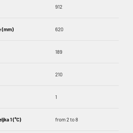
912
e (mm)
620
189
210
1
jka 1 (°C)
from 2 to 8