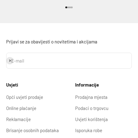
Idi na stavku 1
Idi na stavku 2
Idi na stavku 3
Idi na stavku 4
Prijavi se za obavijesti o novitetima i akcijama
Prijavi se
E-mail
Uvjeti
Informacije
Opći uvjeti prodaje
Prodajna mjesta
Online plaćanje
Podaci o trgovcu
Reklamacije
Uvjeti korištenja
Brisanje osobnih podataka
Isporuka robe