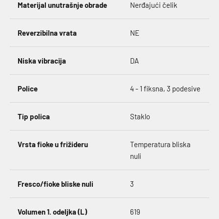
Materijal unutrašnje obrade
Nerđajući čelik
Reverzibilna vrata
NE
Niska vibracija
DA
Police
4 - 1 fiksna, 3 podesive
Tip polica
Staklo
Vrsta fioke u frižideru
Temperatura bliska
nuli
Fresco/fioke bliske nuli
3
Volumen 1. odeljka (L)
619