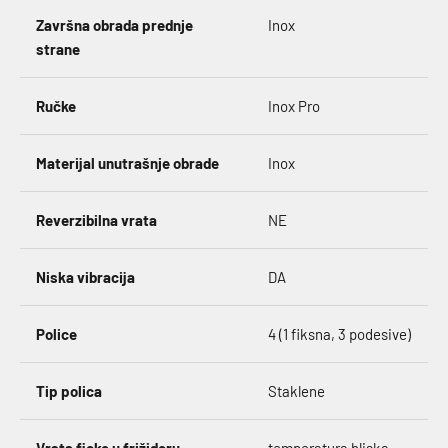
Završna obrada prednje
Inox
strane
Ručke
Inox Pro
Materijal unutrašnje obrade
Inox
Reverzibilna vrata
NE
Niska vibracija
DA
Police
4 (1 fiksna, 3 podesive)
Tip polica
Staklene