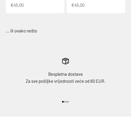
€45,00
€45,00
Besplatna dostava
Za sve pošiljke vrijednosti veće od 80 EUR.
Idi na stavku 1
Idi na stavku 2
Idi na stavku 3
Idi na stavku 4