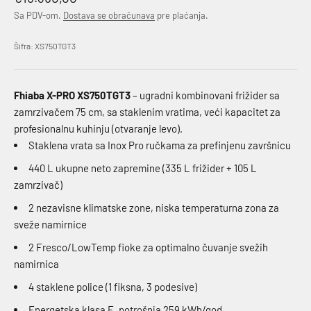
Sa PDV-om.
Dostava se obračunava
pre plaćanja.
Šifra: XS750TGT3
Fhiaba X-PRO XS750TGT3
– ugradni kombinovani frižider sa
zamrzivačem 75 cm, sa staklenim vratima, veći kapacitet za
profesionalnu kuhinju (otvaranje levo).
Staklena vrata sa Inox Pro ručkama za prefinjenu završnicu
440 L ukupne neto zapremine (335 L frižider + 105 L
zamrzivač)
2 nezavisne klimatske zone, niska temperaturna zona za
sveže namirnice
2 Fresco/LowTemp fioke za optimalno čuvanje svežih
namirnica
4 staklene police (1 fiksna, 3 podesive)
Energetska klasa E, potrošnja 259 kWh/god