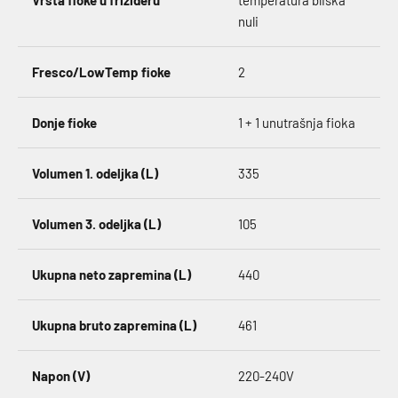
Vrsta fioke u frižideru
temperatura bliska
nuli
Fresco/LowTemp fioke
2
Donje fioke
1 + 1 unutrašnja fioka
Volumen 1. odeljka (L)
335
Volumen 3. odeljka (L)
105
Ukupna neto zapremina (L)
440
Ukupna bruto zapremina (L)
461
Napon (V)
220-240V