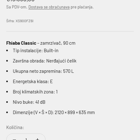
Sa PDV-om.
Dostava se obračunava
pre plaćanja.
Šifra: XS900FZ6I
Fhiaba Classic
– zamrzivač, 90 cm
Tip instalacije: Built-in
Završna obrada: Nerđajući čelik
Ukupna neto zapremina: 570 L
Energetska klasa: E
Broj klimatskih zona: 1
Nivo buke: 41 dB
Dimenzije (V × Š × D): 2120 × 899 × 635 mm
Količina: