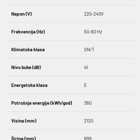
Napon (V)
220-240V
Frekvencija (Hz)
50-60 Hz
Klimatska klasa
SN/T
Nivo buke (dB)
41
Energetska klasa
E
Potrošnja energije (kWh/god)
360
Visina (mm)
2120
Širina (mm)
899