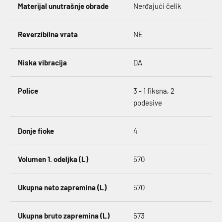
Materijal unutrašnje obrade
Nerđajući čelik
Reverzibilna vrata
NE
Niska vibracija
DA
Police
3 - 1 fiksna, 2
podesive
Donje fioke
4
Volumen 1. odeljka (L)
570
Ukupna neto zapremina (L)
570
Ukupna bruto zapremina (L)
573