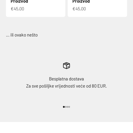
Proizvod
Proizvod
€45,00
€45,00
Besplatna dostava
Za sve pošiljke vrijednosti veće od 80 EUR.
Idi na stavku 1
Idi na stavku 2
Idi na stavku 3
Idi na stavku 4