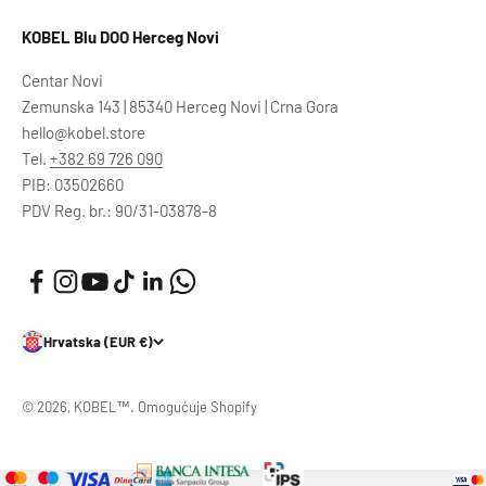
KOBEL Blu DOO Herceg Novi
Centar Novi
Zemunska 143 | 85340 Herceg Novi | Crna Gora
hello@kobel.store
Tel.
+382 69 726 090
PIB: 03502660
PDV Reg. br.: 90/31-03878-8
Hrvatska (EUR €)
© 2026, KOBEL™. Omogućuje Shopify