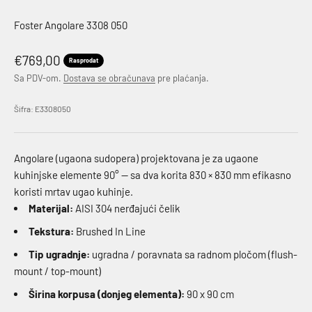
Foster Angolare 3308 050
Akcijska cena
€769,00
Rasprodat
Sa PDV-om.
Dostava se obračunava
pre plaćanja.
Šifra: E3308050
Angolare (ugaona sudopera) projektovana je za ugaone
kuhinjske elemente 90° — sa dva korita 830 × 830 mm efikasno
koristi mrtav ugao kuhinje.
Materijal:
AISI 304 nerđajući čelik
Tekstura:
Brushed In Line
Tip ugradnje:
ugradna / poravnata sa radnom pločom (flush-
mount / top-mount)
Širina korpusa (donjeg elementa):
90 x 90 cm