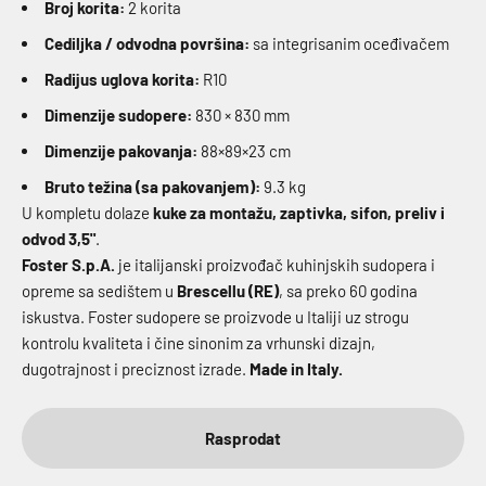
Broj korita:
2 korita
Cediljka / odvodna površina:
sa integrisanim oceđivačem
Radijus uglova korita:
R10
Dimenzije sudopere:
830 × 830 mm
Dimenzije pakovanja:
88×89×23 cm
Bruto težina (sa pakovanjem):
9.3 kg
U kompletu dolaze
kuke za montažu, zaptivka, sifon, preliv i
odvod 3,5"
.
Foster S.p.A.
je italijanski proizvođač kuhinjskih sudopera i
opreme sa sedištem u
Brescellu (RE)
, sa preko 60 godina
iskustva. Foster sudopere se proizvode u Italiji uz strogu
kontrolu kvaliteta i čine sinonim za vrhunski dizajn,
dugotrajnost i preciznost izrade.
Made in Italy.
Rasprodat