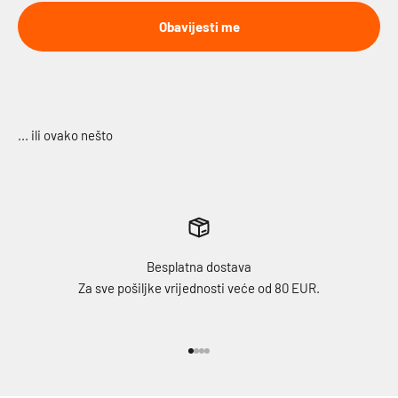
Obavijesti me
Besplatna dostava
Za sve pošiljke vrijednosti veće od 80 EUR.
Idi na stavku 1
Idi na stavku 2
Idi na stavku 3
Idi na stavku 4