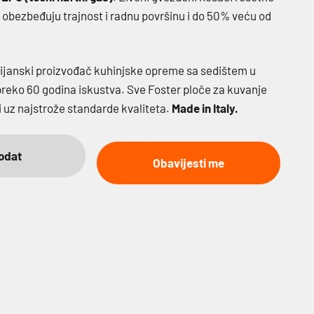
 obezbeđuju trajnost i radnu površinu i do 50% veću od
alijanski proizvođač kuhinjske opreme sa sedištem u
 preko 60 godina iskustva. Sve Foster ploče za kuvanje
ji uz najstrože standarde kvaliteta.
Made in Italy.
odat
Obavijesti me