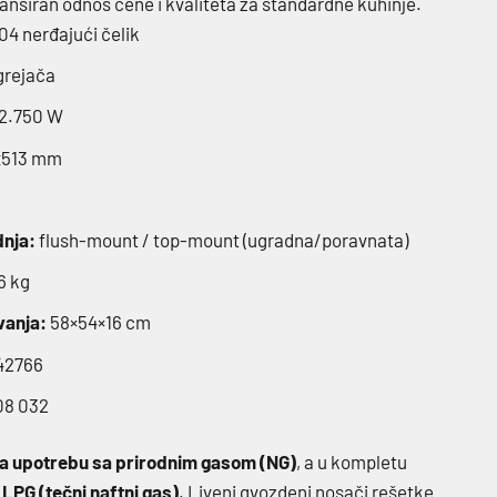
alansiran odnos cene i kvaliteta za standardne kuhinje.
04 nerđajući čelik
grejača
2.750 W
x513 mm
dnja:
flush-mount / top-mount (ugradna/poravnata)
6 kg
vanja:
58×54×16 cm
42766
08 032
za upotrebu sa prirodnim gasom (NG)
, a u kompletu
a LPG (tečni naftni gas)
. Liveni gvozdeni nosači rešetke