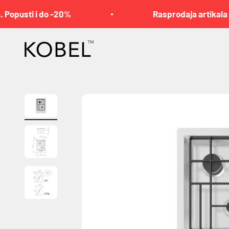
Pređi na sadržaj
Popusti i do -20%
Rasprodaja artikala sa 
KOBEL™