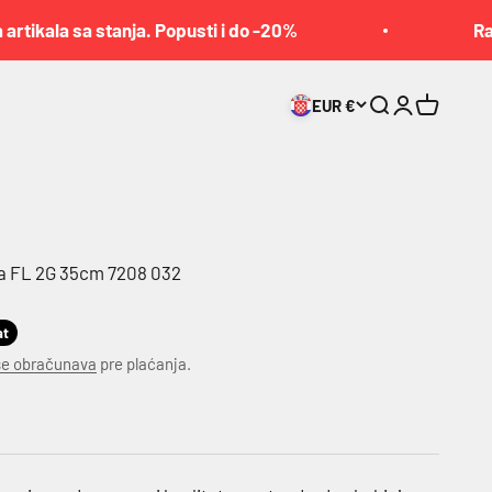
ikala sa stanja. Popusti i do -20%
Raspr
EUR €
Pretraga
Prijava
Korpa
ča FL 2G 35cm 7208 032
at
se obračunava
pre plaćanja.