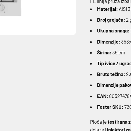
FL linija pruža izb
Materijal:
AISI 3
Broj grejača:
2 
Ukupna snaga:
Dimenzije:
353
Širina:
35 cm
Tip ivice / ugra
Bruto težina:
9.
Dimenzije pako
EAN:
80527478
Foster SKU:
72
Ploča je
testirana 
dolaze i
injektori z