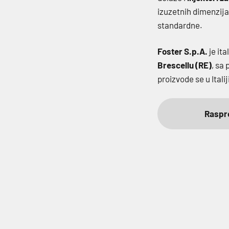
izuzetnih dimenzija
standardne.
Foster S.p.A.
je it
Brescellu (RE)
, sa
proizvode se u Itali
Raspr