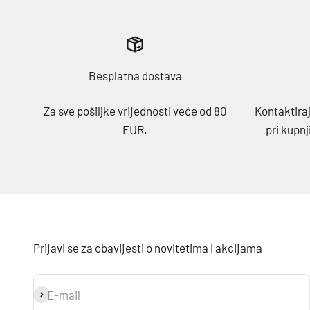
Besplatna dostava
Za sve pošiljke vrijednosti veće od 80
Kontaktiraj
EUR.
pri kupnj
Prijavi se za obavijesti o novitetima i akcijama
E-mail
Prijavi se