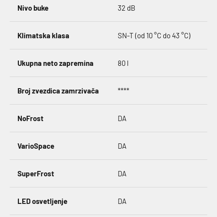
Nivo buke
32 dB
Klimatska klasa
SN-T (od 10 °C do 43 °C)
Ukupna neto zapremina
80 l
Broj zvezdica zamrzivača
****
NoFrost
DA
VarioSpace
DA
SuperFrost
DA
LED osvetljenje
DA