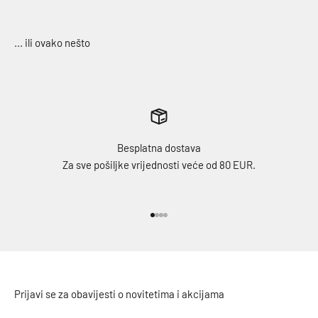
Besplatna dostava
Za sve pošiljke vrijednosti veće od 80 EUR.
Idi na stavku 1
Idi na stavku 2
Idi na stavku 3
Idi na stavku 4
Prijavi se za obavijesti o novitetima i akcijama