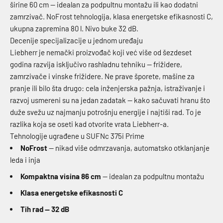
širine 60 cm — idealan za podpultnu montažu ili kao dodatni
zamrzivač. NoFrost tehnologija, klasa energetske efikasnosti C,
ukupna zapremina 80 l. Nivo buke 32 dB.
Decenije specijalizacije u jednom uređaju
Liebherr je nemački proizvođač koji već više od šezdeset
godina razvija isključivo rashladnu tehniku — frižidere,
zamrzivače i vinske frižidere. Ne prave šporete, mašine za
pranje ili bilo šta drugo: cela inženjerska pažnja, istraživanje i
razvoj usmereni su na jedan zadatak — kako sačuvati hranu što
duže svežu uz najmanju potrošnju energije i najtiši rad. To je
razlika koja se oseti kad otvorite vrata Liebherr-a.
Tehnologije ugrađene u SUFNc 375i Prime
NoFrost
— nikad više odmrzavanja, automatsko otklanjanje
leda i inja
Kompaktna visina 86 cm
— idealan za podpultnu montažu
Klasa energetske efikasnosti C
Tih rad — 32 dB