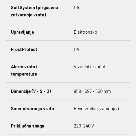
SoftSystem (prigušeno
DA
zatvaranje vrata)
Upravljanje
Elektronsko
FrostProtect
DA
Alarm vrata i
Vizuelni i zvučni
temperature
Dimenzije (V × Š × D)
858 × 597 × 550 mm
Smer otvaranja vrata
Reverzibilan (zamenjiv)
Priključna snaga
220–240 V