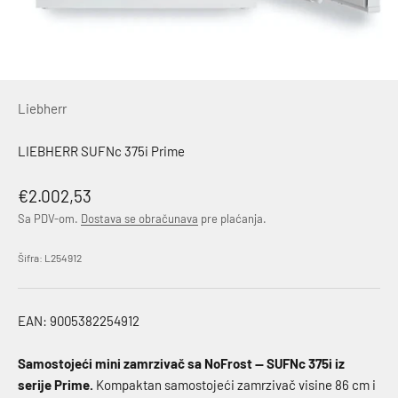
Liebherr
LIEBHERR SUFNc 375i Prime
Akcijska cena
€2.002,53
Sa PDV-om.
Dostava se obračunava
pre plaćanja.
Šifra: L254912
EAN: 9005382254912
Samostojeći mini zamrzivač sa NoFrost — SUFNc 375i iz
serije Prime.
Kompaktan samostojeći zamrzivač visine 86 cm i