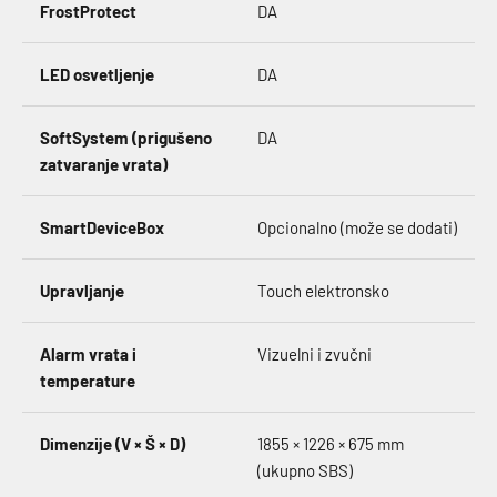
FrostProtect
DA
LED osvetljenje
DA
SoftSystem (prigušeno
DA
zatvaranje vrata)
SmartDeviceBox
Opcionalno (može se dodati)
Upravljanje
Touch elektronsko
Alarm vrata i
Vizuelni i zvučni
temperature
Dimenzije (V × Š × D)
1855 × 1226 × 675 mm
(ukupno SBS)