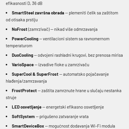
efikasnosti D, 36 dB
SmartSteel završna obrada
— plemeniti čelik sa zaštitom
od otisaka prstiju
NoFrost
(zamrzivač) — nikad više odmrzavanja
PowerCooling
— ventilacioni sistem sa ravnomernom
temperaturom
DuoCooling
— odvojeni rashladni krugovi, bez prenosa mirisa
VarioSpace
— izvadive fioke u zamrzivaču
SuperCool & SuperFrost
— automatsko pojačavanje
hlađenja/zamrzavanja
FrostProtect
— zaštita zamrznute hrane u slučaju nestanka
struje
LED osvetljenje
— energetski efikasno osvetljenje
SoftSystem
— prigušeno zatvaranje vrata
SmartDeviceBox
— mogućnost dodavanja Wi-Fi modula