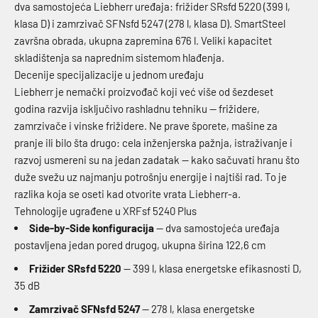
dva samostojeća Liebherr uređaja: frižider SRsfd 5220 (399 l,
klasa D) i zamrzivač SFNsfd 5247 (278 l, klasa D). SmartSteel
završna obrada, ukupna zapremina 676 l. Veliki kapacitet
skladištenja sa naprednim sistemom hlađenja.
Decenije specijalizacije u jednom uređaju
Liebherr je nemački proizvođač koji već više od šezdeset
godina razvija isključivo rashladnu tehniku — frižidere,
zamrzivače i vinske frižidere. Ne prave šporete, mašine za
pranje ili bilo šta drugo: cela inženjerska pažnja, istraživanje i
razvoj usmereni su na jedan zadatak — kako sačuvati hranu što
duže svežu uz najmanju potrošnju energije i najtiši rad. To je
razlika koja se oseti kad otvorite vrata Liebherr-a.
Tehnologije ugrađene u XRFsf 5240 Plus
Side-by-Side konfiguracija
— dva samostojeća uređaja
postavljena jedan pored drugog, ukupna širina 122,6 cm
Frižider SRsfd 5220
— 399 l, klasa energetske efikasnosti D,
35 dB
Zamrzivač SFNsfd 5247
— 278 l, klasa energetske