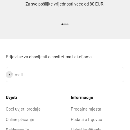
Za sve pošiljke vrijednosti veće od 80 EUR.
Idi na stavku 1
Idi na stavku 2
Idi na stavku 3
Idi na stavku 4
Prijavi se za obavijesti o novitetima i akcijama
Prijavi se
E-mail
Uvjeti
Informacije
Opći uvjeti prodaje
Prodajna mjesta
Online plaćanje
Podaci o trgovcu
Reklamacije
Uvjeti korištenja