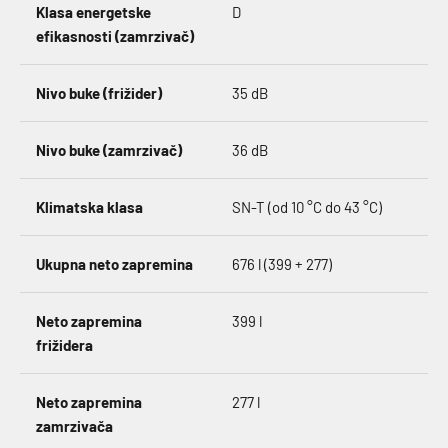
Klasa energetske
D
efikasnosti (zamrzivač)
Nivo buke (frižider)
35 dB
Nivo buke (zamrzivač)
36 dB
Klimatska klasa
SN-T (od 10 °C do 43 °C)
Ukupna neto zapremina
676 l (399 + 277)
Neto zapremina
399 l
frižidera
Neto zapremina
277 l
zamrzivača