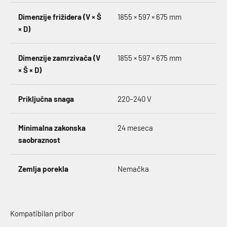
Dimenzije frižidera (V × Š
1855 × 597 × 675 mm
× D)
Dimenzije zamrzivača (V
1855 × 597 × 675 mm
× Š × D)
Priključna snaga
220–240 V
Minimalna zakonska
24 meseca
saobraznost
Zemlja porekla
Nemačka