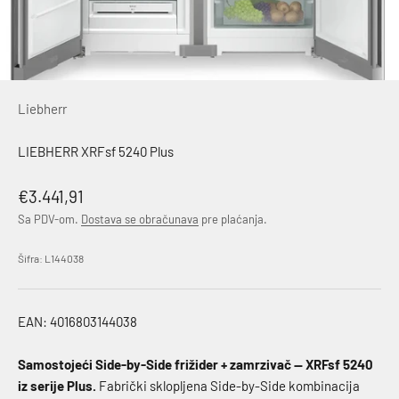
Liebherr
LIEBHERR XRFsf 5240 Plus
Akcijska cena
€3.441,91
Sa PDV-om.
Dostava se obračunava
pre plaćanja.
Šifra: L144038
EAN: 4016803144038
Samostojeći Side-by-Side frižider + zamrzivač — XRFsf 5240
iz serije Plus.
Fabrički sklopljena Side-by-Side kombinacija