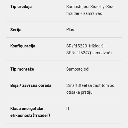
Tip uređaja
Samostojeći Side-by-Side
frižider + zamrzivač
Serija
Plus
Konfiguracija
SRsfd 5220 (frižider) +
SFNsfd 5247 (zamrzivač)
Tip montaže
Samostojeći
Boja / završna obrada
SmartSteel sa zaštitom od
otisaka prstiju
Klasa energetske
D
efikasnosti (frižider)